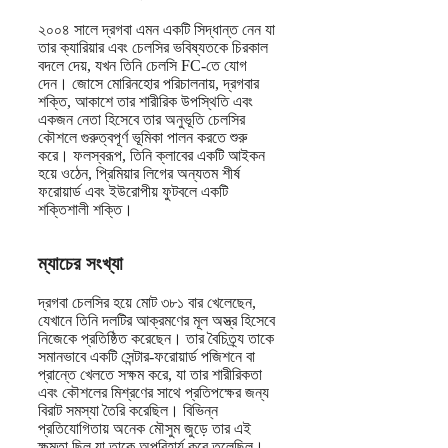
২০০৪ সালে দ্রগবা এমন একটি সিদ্ধান্ত নেন যা
তার ক্যারিয়ার এবং চেলসির ভবিষ্যতকে চিরকাল
বদলে দেয়, যখন তিনি চেলসি FC-তে যোগ
দেন। জোসে মোরিনহোর পরিচালনায়, দ্রগবার
শক্তি, আকাশে তার শারীরিক উপস্থিতি এবং
একজন নেতা হিসেবে তার অনুভূতি চেলসির
কৌশলে গুরুত্বপূর্ণ ভূমিকা পালন করতে শুরু
করে। ফলস্বরূপ, তিনি ক্লাবের একটি আইকন
হয়ে ওঠেন, প্রিমিয়ার লিগের অন্যতম শীর্ষ
ফরোয়ার্ড এবং ইউরোপীয় ফুটবলে একটি
শক্তিশালী শক্তি।
ম্যাচের সংখ্যা
দ্রগবা চেলসির হয়ে মোট ৩৮১ বার খেলেছেন,
যেখানে তিনি দলটির আক্রমণের মূল অস্ত্র হিসেবে
নিজেকে প্রতিষ্ঠিত করেছেন। তার বৈচিত্র্য তাকে
সমানভাবে একটি সেন্টার-ফরোয়ার্ড পজিশনে বা
প্রান্তে খেলতে সক্ষম করে, যা তার শারীরিকতা
এবং কৌশলের মিশ্রণের সাথে প্রতিপক্ষের জন্য
বিরাট সমস্যা তৈরি করেছিল। বিভিন্ন
প্রতিযোগিতায় অনেক মৌসুম জুড়ে তার এই
ক্ষমতা ছিল যা তাকে অপরিহার্য করে তুলেছিল।