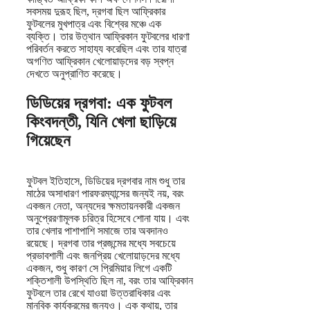
সবসময় দুরূহ ছিল, দ্রগবা ছিল আফ্রিকার
ফুটবলের মুখপাত্র এবং বিশ্বের মঞ্চে এক
ব্যক্তি। তার উত্থান আফ্রিকান ফুটবলের ধারণা
পরিবর্তন করতে সাহায্য করেছিল এবং তার যাত্রা
অগণিত আফ্রিকান খেলোয়াড়দের বড় স্বপ্ন
দেখতে অনুপ্রাণিত করেছে।
ডিডিয়ের দ্রগবা: এক ফুটবল
কিংবদন্তী, যিনি খেলা ছাড়িয়ে
গিয়েছেন
ফুটবল ইতিহাসে, ডিডিয়ের দ্রগবার নাম শুধু তার
মাঠের অসাধারণ পারফরম্যান্সের জন্যই নয়, বরং
একজন নেতা, অন্যদের ক্ষমতায়নকারী একজন
অনুপ্রেরণামূলক চরিত্র হিসেবে শোনা যায়। এবং
তার খেলার পাশাপাশি সমাজে তার অবদানও
রয়েছে। দ্রগবা তার প্রজন্মের মধ্যে সবচেয়ে
প্রভাবশালী এবং জনপ্রিয় খেলোয়াড়দের মধ্যে
একজন, শুধু কারণ সে প্রিমিয়ার লিগে একটি
শক্তিশালী উপস্থিতি ছিল না, বরং তার আফ্রিকান
ফুটবলে তার রেখে যাওয়া উত্তরাধিকার এবং
মানবিক কার্যক্রমের জন্যও। এক কথায়, তার