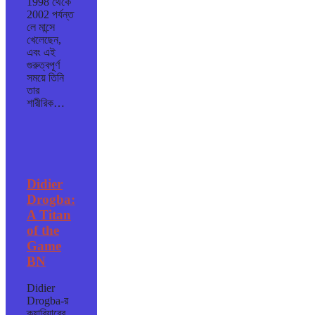
1998 থেকে
2002 পর্যন্ত
লে মান্সে
খেলেছেন,
এবং এই
গুরুত্বপূর্ণ
সময়ে তিনি
তার
শারীরিক…
Didier
Drogba:
A Titan
of the
Game
BN
Didier
Drogba-র
ক্যারিয়ারের