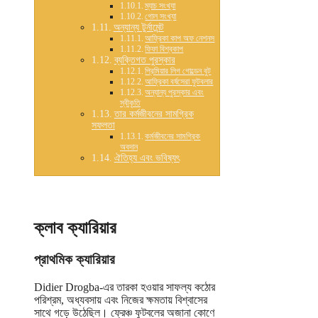
ম্যাচ সংখ্যা
গোল সংখ্যা
অন্যান্য টুর্নামেন্ট
আফ্রিকা কাপ অফ নেশনস
ফিফা বিশ্বকাপ
ব্যক্তিগত পুরস্কার
প্রিমিয়ার লিগ গোল্ডেন বুট
আফ্রিকা বর্ষসেরা ফুটবলার
অন্যান্য পুরস্কার এবং
স্বীকৃতি
তার কর্মজীবনের সামগ্রিক
সফলতা
কর্মজীবনের সামগ্রিক
অবদান
ঐতিহ্য এবং ভবিষ্যৎ
ক্লাব ক্যারিয়ার
প্রাথমিক ক্যারিয়ার
Didier Drogba-এর তারকা হওয়ার সাফল্য কঠোর
পরিশ্রম, অধ্যবসায় এবং নিজের ক্ষমতায় বিশ্বাসের
সাথে গড়ে উঠেছিল। ফ্রেঞ্চ ফুটবলের অজানা কোণে