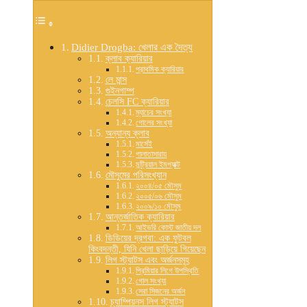
Didier Drogba: খেলার এক দৈত্য
ক্লাব ক্যারিয়ার
প্রাথমিক ক্যারিয়ার
লে মান্স
গুইনগাম্প
চেলসি FC ক্যারিয়ার
ম্যাচের সংখ্যা
গোলের সংখ্যা
অন্যান্য ক্লাব
মার্সেই
গালাতাসারায়
মন্ট্রিয়াল ইমপ্যাক্ট
মৌসুমের পরিসংখ্যান
২০০৪/০৫ মৌসুম
২০০৫/০৬ মৌসুম
২০০৯/১০ মৌসুম
আন্তর্জাতিক ক্যারিয়ার
আইভরি কোস্ট জাতীয় দল
ডিডিয়ের দ্রগবা: এক ফুটবল
কিংবদন্তী, যিনি খেলা ছাড়িয়ে গিয়েছেন
লিগ স্ট্যাটস এবং অর্জনসমূহ
প্রিমিয়ার লিগে উপস্থিতি
গোল সংখ্যা
সেরা সিজনের অর্জন
চ্যাম্পিয়নস লিগ স্ট্যাটস