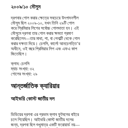
২০০৯/১০ মৌসুম
দ্রগবার গোল করার ক্ষেত্রে সবচেয়ে উৎপাদনশীল
মৌসুম ছিল ২০০৯-১০, যখন তিনি ২৯টি গোল
করে প্রিমিয়ার লিগের সর্বোচ্চ গোলদাতা হন। এই
মৌসুমে দ্রগবা তার গোল করার ক্ষমতা প্রমাণ
করেছিলেন—তার মাথা, পা, বা পেনাল্টি থেকে গোল
করার দক্ষতা দিয়ে। চেলসি, কার্লো আনচেলত্তি’র
অধীনে, ওই বছর প্রিমিয়ার লিগ এবং এফএ কাপ
জিতেছিল।
ক্লাব: চেলসি
ম্যাচ সংখ্যা: ৩২
গোলের সংখ্যা: ২৯
আন্তর্জাতিক ক্যারিয়ার
আইভরি কোস্ট জাতীয় দল
ডিডিয়ের দ্রগবা এর প্রভাব ক্লাব ফুটবলের বাইরে
চলে গিয়েছিল। আইভরি কোস্ট জাতীয় দলের
জন্য, দ্রগবা ছিল শুধুমাত্র একটি ফরোয়ার্ড নয়—