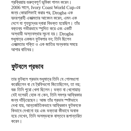
প্রক্রিয়ায় গুরুত্বপূর্ণ ভূমিকা পালন করেন।
2006 সালে, Ivory Coast World Cup-এর
জন্য কোয়ালিফাই করার পর, Drogba এক
হৃদয়গ্রাহী একাত্মতার আবেদন করেন, এমন এক
দেশে যা গৃহযুদ্ধের দ্বারা বিভক্ত হয়েছিল। তাঁর
বক্তব্য গভীরভাবে স্পন্দিত করে এবং একটি
অস্থায়ী অস্তবস্থার সূচনা হয়। Drogba
শুধুমাত্র একজন ফুটবলার নন; তিনি ছিলেন
একাত্মতার শক্তি ও এক জাতির অন্ধকার সময়ে
আশার বাতিঘর।
ফুটবলে প্রভাব
তার ফুটবলে প্রভাব শুধুমাত্র তিনি যে গোলগুলো
করেছিলেন বা যে ট্রফিগুলো জিতেছিলেন, তা নয়;
বরং তিনি পুরো খেলা ছিলেন। ভক্ত বা খেলোয়াড়
যেই দলেরই হোক না কেন, তিনি সমগ্র আফ্রিকার
জন্য দাঁড়িয়েছেন। আজ তাঁর প্রভাব স্পষ্টভাবে
দেখা যায়, আন্তর্জাতিকভাবে আফ্রিকান ফুটবলকে
কিভাবে দেখানো হয় এবং ভক্তরা কীভাবে অবাক
হয়ে দেখেন, তিনি অসম্ভবকে বাস্তবে রূপান্তরিত
করেন।