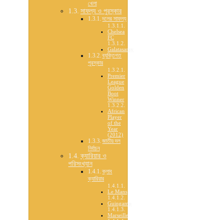
খেলা
সাফল্য ও পুরস্কার
দলের সাফল্য
Chelsea
FC
Galatasaray
ব্যক্তিগত
পুরস্কার
Premier
League
Golden
Boot
Winner
African
Player
of the
Year
(2012)
জাতীয় দল
নির্বাচন
ক্যারিয়ার ও
পরিসংখ্যান
ক্লাব
ক্যারিয়ার
Le Mans
Guingamp
Marseille