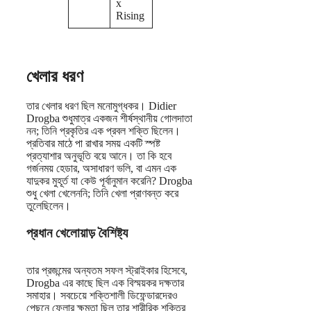
x
Rising
খেলার ধরণ
তার খেলার ধরণ ছিল মনোমুগ্ধকর। Didier
Drogba শুধুমাত্র একজন শীর্ষস্থানীয় গোলদাতা
নন; তিনি প্রকৃতির এক প্রবল শক্তি ছিলেন।
প্রতিবার মাঠে পা রাখার সময় একটি স্পষ্ট
প্রত্যাশার অনুভূতি বয়ে আনে। তা কি হবে
গর্জনময় হেডার, অসাধারণ ভলি, বা এমন এক
যাদুকর মুহূর্ত যা কেউ পূর্বানুমান করেনি? Drogba
শুধু খেলা খেলেননি; তিনি খেলা প্রাণবন্ত করে
তুলেছিলেন।
প্রধান খেলোয়াড় বৈশিষ্ট্য
তার প্রজন্মের অন্যতম সফল স্ট্রাইকার হিসেবে,
Drogba এর কাছে ছিল এক বিস্ময়কর দক্ষতার
সমাহার। সবচেয়ে শক্তিশালী ডিফেন্ডারদেরও
পেছনে ফেলার ক্ষমতা ছিল তার শারীরিক শক্তির