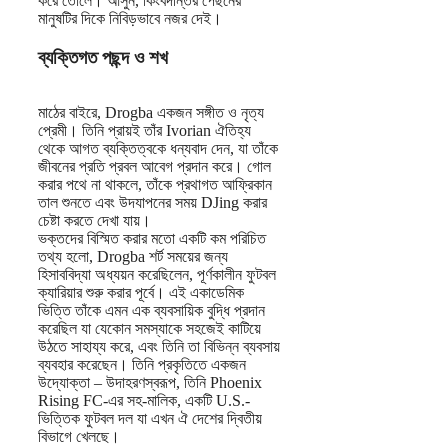
করে তোলে। আসুন, কিংবদন্তির পেছনের
মানুষটির দিকে নিবিড়ভাবে নজর দেই।
ব্যক্তিগত পছন্দ ও শখ
মাঠের বাইরে, Drogba একজন সঙ্গীত ও নৃত্য
প্রেমী। তিনি প্রায়ই তাঁর Ivorian ঐতিহ্য
থেকে আগত ব্যক্তিত্বকে ধন্যবাদ দেন, যা তাঁকে
জীবনের প্রতি প্রবল আবেগ প্রদান করে। গোল
করার পথে না থাকলে, তাঁকে প্রথাগত আফ্রিকান
তাল শুনতে এবং উদযাপনের সময় DJing করার
চেষ্টা করতে দেখা যায়।
ভক্তদের বিস্মিত করার মতো একটি কম পরিচিত
তথ্য হলো, Drogba শর্ট সময়ের জন্য
হিসাববিদ্যা অধ্যয়ন করেছিলেন, পূর্ণকালীন ফুটবল
ক্যারিয়ার শুরু করার পূর্বে। এই একাডেমিক
ভিত্তি তাঁকে এমন এক ব্যবসায়িক বুদ্ধি প্রদান
করেছিল যা যেকোন সমস্যাকে সহজেই কাটিয়ে
উঠতে সাহায্য করে, এবং তিনি তা বিভিন্ন ব্যবসায়
ব্যবহার করেছেন। তিনি প্রকৃতিতে একজন
উদ্যোক্তা – উদাহরণস্বরূপ, তিনি Phoenix
Rising FC-এর সহ-মালিক, একটি U.S.-
ভিত্তিক ফুটবল দল যা এখন ঐ দেশের দ্বিতীয়
বিভাগে খেলছে।