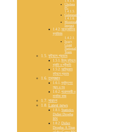
Chelsea
FC
Galatasaray
Montreal
Impact
আন্তর্জাতিক
ক্যারিয়ার
Ivory
Coast
National
Team
ফুটবলে প্রভাব
বিশ্ব ফুটবলে
খ্যাতি ও স্বীকৃতি
আফ্রিকান
ফুটবলে প্রভাব
তথ্যজ্ঞান
ব্যক্তিগত
পছন্দ ও শখ
পরোপকারী ও
মানবিক কাজ
সারাংশ
Latest news
Statistics
Didier Drogba
BN
Didier
Drogba: A Titan