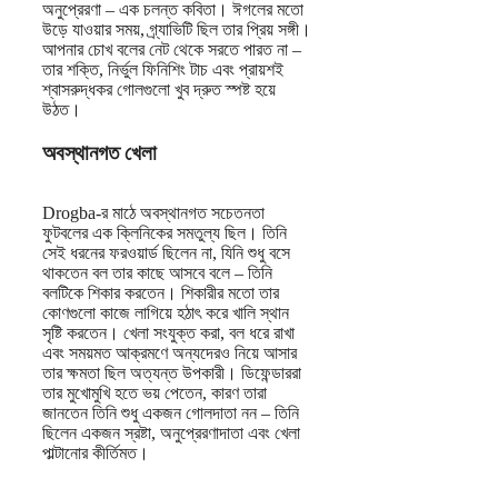
অনুপ্রেরণা – এক চলন্ত কবিতা। ঈগলের মতো
উড়ে যাওয়ার সময়, গ্র্যাভিটি ছিল তার প্রিয় সঙ্গী।
আপনার চোখ বলের নেট থেকে সরতে পারত না –
তার শক্তি, নির্ভুল ফিনিশিং টাচ এবং প্রায়শই
শ্বাসরুদ্ধকর গোলগুলো খুব দ্রুত স্পষ্ট হয়ে
উঠত।
অবস্থানগত খেলা
Drogba-র মাঠে অবস্থানগত সচেতনতা
ফুটবলের এক ক্লিনিকের সমতুল্য ছিল। তিনি
সেই ধরনের ফরওয়ার্ড ছিলেন না, যিনি শুধু বসে
থাকতেন বল তার কাছে আসবে বলে – তিনি
বলটিকে শিকার করতেন। শিকারীর মতো তার
কোণগুলো কাজে লাগিয়ে হঠাৎ করে খালি স্থান
সৃষ্টি করতেন। খেলা সংযুক্ত করা, বল ধরে রাখা
এবং সময়মত আক্রমণে অন্যদেরও নিয়ে আসার
তার ক্ষমতা ছিল অত্যন্ত উপকারী। ডিফেন্ডাররা
তার মুখোমুখি হতে ভয় পেতেন, কারণ তারা
জানতেন তিনি শুধু একজন গোলদাতা নন – তিনি
ছিলেন একজন স্রষ্টা, অনুপ্রেরণাদাতা এবং খেলা
পাল্টানোর কীর্তিমত।