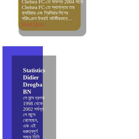
Chelsea FC-তে সাফল্য 2004 সালে
Chelsea FC-তে স্থানান্তর তার
ক্যারিয়ার এবং প্রিমিয়ার লিগের
পরিমণ্ডল উভয়ই নাটকীয়ভাবে…
Read More
Statistics
Didier
Drogba
BN
লে মান্স দ্রগবা
1998 থেকে
2002 পর্যন্ত
লে মান্সে
খেলেছেন,
এবং এই
গুরুত্বপূর্ণ
সময়ে তিনি