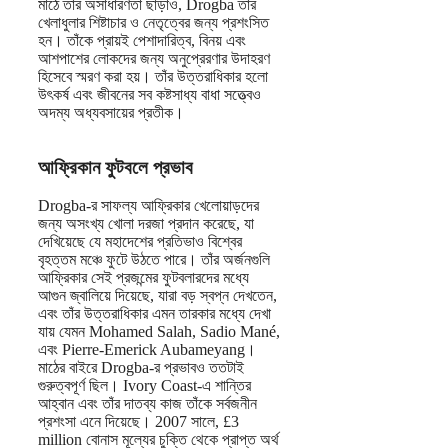
মাঠে তাঁর অসাধারণতা ছাড়াও, Drogba তাঁর
খেলাধুলার শিষ্টাচার ও নেতৃত্বের জন্য প্রশংসিত
হন। তাঁকে প্রায়ই পেশাদারিত্ব, বিনয় এবং
আশপাশের লোকদের জন্য অনুপ্রেরণার উদাহরণ
হিসেবে স্মরণ করা হয়। তাঁর উত্তরাধিকার হলো
উৎকর্ষ এবং জীবনের সব কষ্টসাধ্য বাধা সত্ত্বেও
অদম্য অধ্যবসায়ের প্রতীক।
আফ্রিকান ফুটবলে প্রভাব
Drogba-র সাফল্য আফ্রিকার খেলোয়াড়দের
জন্য অসংখ্য খোলা দরজা প্রদান করেছে, যা
দেখিয়েছে যে মহাদেশের প্রতিভাও বিশ্বের
বৃহত্তম মঞ্চে ফুটে উঠতে পারে। তাঁর অর্জনগুলি
আফ্রিকার সেই প্রজন্মের ফুটবলারদের মধ্যে
আগুন জ্বালিয়ে দিয়েছে, যারা বড় স্বপ্ন দেখতেন,
এবং তাঁর উত্তরাধিকার এমন তারকার মধ্যে দেখা
যায় যেমন Mohamed Salah, Sadio Mané,
এবং Pierre-Emerick Aubameyang।
মাঠের বাইরে Drogba-র প্রভাবও ততটাই
গুরুত্বপূর্ণ ছিল। Ivory Coast-এ শান্তির
আহ্বান এবং তাঁর দাতব্য কাজ তাঁকে সর্বজনীন
প্রশংসা এনে দিয়েছে। 2007 সালে, £3
million বোনাস মূল্যের চুক্তি থেকে প্রাপ্ত অর্থ