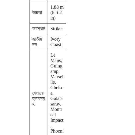
1.88 m
উচ্চতা
(6 ft 2
in)
অবস্থান
Striker
জাতীয়
Ivory
দল
Coast
Le
Mans,
Guing
amp,
Marsei
lle,
Chelse
খেলানো
a,
ক্লাবসমূ
Galata
হ
saray,
Montr
eal
Impact
,
Phoeni