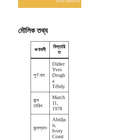
of the Game BN
মৌলিক তথ্য
বিস্তারি
গুণাবলী
ত
Didier
Yves
পূর্ণ নাম
Drogb
a
Tébily
March
জন্ম
11,
তারিখ
1978
Abidja
n,
জন্মস্থান
Ivory
Coast