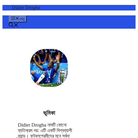
এড়িেয়
Didier Drogba
লেখায়
যান
মেনু
ভূমিকা
Didier Drogba নামটি কোনো
ব্যতিক্রম নয়: এটি একটি বিশ্বব্যাপী
ব্র্যান্ড। ফুটবলপ্রেমীদের মনে সর্বদা