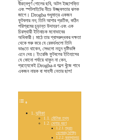
বীরত্বপূর্ণ গোলের ছবি, অটল ইচ্ছাশক্তি
এবং স্পটলাইটের নীচে উজ্জ্বলতার ঝলক
জাগে। Drogba শুধুমাত্র একজন
ফুটবলার নন; তিনি আশার প্রতীক, কঠিন
পরিশ্রমের চূড়ান্ত উদাহরণ এবং এক
চিরস্থায়ী ইতিবাচক মনোভাবের
অধিকারী। মাঠে তার শ্বাসরুদ্ধকর দক্ষতা
থেকে শুরু করে যে রেকর্ডগুলো তিনি
ভাঙতে থাকেন, সেগুলো নতুন দৃষ্টিভঙ্গি
এনে দেয়। ইংরেজি ফুটবলের ইতিহাসের
যে কোনো পর্যায়ে থাকুন না কেন,
প্রত্যেকেই Drogba-র গল্পে খুঁজে পাবে
একজন নায়ক বা সাহসী নেতার ছাপ!
ভূমিকা
মৌলিক তথ্য
খেলার ধরণ
প্রধান
খেলোয়াড় বৈশিষ্ট্য
অবস্থানগত