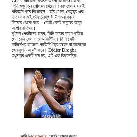
Coast-এর এক সাধারণ জনগণের মাঝে থেকে,
তিনি শুধুমাত্র গোলবল খেলেননি বরং খেলার ধারাই
পরিবর্তন করে দিয়েছেন। তাঁর গোল, নেতৃত্ব এবং
দাতব্য কাজই তাঁর চিরস্থায়ী উত্তরাধিকার
হিসেবে থেকে যাবে – কোটি কোটি মানুষের জন্য
আশার বাতিঘর।
ফুটবল প্রেমীদের জন্য, তিনি আবার স্মরণ করিয়ে
দেন কেন খেলা এত আকর্ষণীয়। তিনি সেই
অনির্দেশ্য জাদুকে প্রতিনিধিত্ব করেন যা আমাদের
খেলাধুলায় আকৃষ্ট করে। Didier Drogba
শুধুমাত্র একটি নাম নয়, এটি এক কিংবদন্তি।
দাবি
Mostbet’s
এখনই অফার করুন