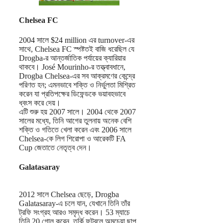
Chelsea FC
2004 সালে $24 million এর turnover-এর
সাথে, Chelsea FC স্পষ্টতই বাজি ধরেছিল যে
Drogba-র আন্তর্জাতিক পর্যায়ের ক্যারিয়ার
থাকবে। José Mourinho-র তত্ত্বাবধানে,
Drogba Chelsea-এর সব আক্রমণের কেন্দ্রে
পরিণত হন; এমনভাবে শক্তি ও নির্ভুলতা মিশ্রিত
করেন যা প্রতিপক্ষের ডিফেন্ডকে ভয়াবহভাবে
ধ্বংস করে দেয়।
এটি শুরু হয় 2007 সালে। 2004 থেকে 2007
সালের মধ্যে, তিনি আগের তুলনায় অনেক বেশি
শক্তি ও গতিতে খেলা করেন এবং 2006 সালে
Chelsea-কে লিগ শিরোপা ও আরেকটি FA
Cup জেতাতে নেতৃত্ব দেন।
Galatasaray
2012 সালে Chelsea ছেড়ে, Drogba
Galatasaray-এ চলে যান, যেখানে তিনি তাঁর
ট্রফি সংগ্রহ আরও সমৃদ্ধ করেন। 53 ম্যাচে
তিনি 20 গোল করেন, তুর্কি ফুটবলে অমচেয়া ছাপ