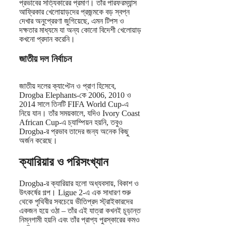
প্রভাবের সত্যিকারের প্রমাণ। তাঁর পারফরম্যান্স
আফ্রিকার খেলোয়াড়দের প্রজন্মকে বড় স্বপ্ন
দেখার অনুপ্রেরণা জুগিয়েছে, এমন টিপস ও
দক্ষতার মাধ্যমে যা অন্য কোনো বিদেশী খেলোয়াড়
কখনো প্রদান করেনি।
জাতীয় দল নির্বাচন
জাতীয় দলের ক্যাপ্টেন ও প্রাণ হিসেবে,
Drogba Elephants-কে 2006, 2010 ও
2014 সালে তিনটি FIFA World Cup-এ
নিয়ে যান। তাঁর সময়কালে, যদিও Ivory Coast
African Cup-এ চ্যাম্পিয়ন হয়নি, তবুও
Drogba-র প্রভাব তাদের জন্য অনেক কিছু
অর্জন করেছে।
ক্যারিয়ার ও পরিসংখ্যান
Drogba-র ক্যারিয়ার হলো অধ্যবসায়, বিকাশ ও
উৎকর্ষের গল্প। Ligue 2-এ এক সাধারণ শুরু
থেকে পৃথিবীর সবচেয়ে ভীতিপ্রদ স্ট্রাইকারদের
একজন হয়ে ওঠা – তাঁর এই যাত্রা কখনই চূড়ান্ত
নিম্নগামী হয়নি এবং তাঁর প্রাপ্য পুরস্কারের কমও